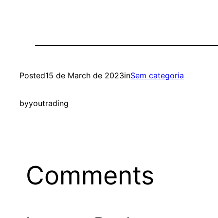
Posted
15 de March de 2023
in
Sem categoria
by
youtrading
Comments